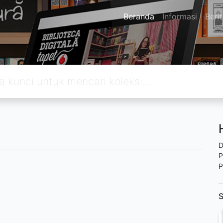
Beranda
Informasi
Beri
D
P
P
S