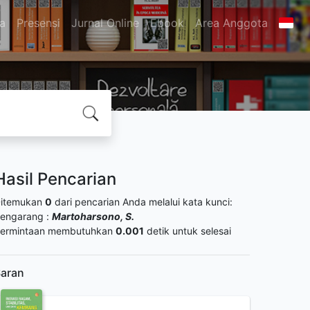
ta
Presensi
Jurnal Online
Ebook
Area Anggota
Hasil Pencarian
itemukan
0
dari pencarian Anda melalui kata kunci:
engarang :
Martoharsono, S.
ermintaan membutuhkan
0.001
detik untuk selesai
aran