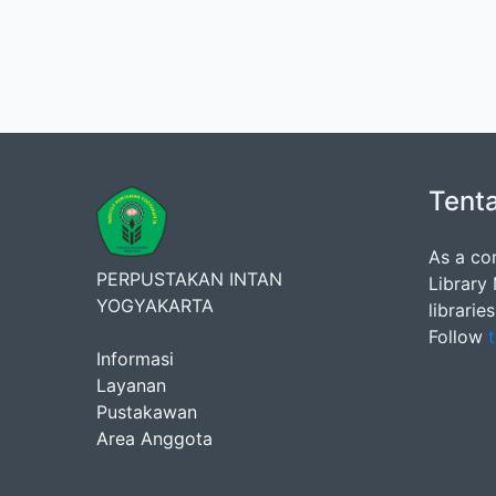
Tent
As a co
PERPUSTAKAN INTAN
Library
YOGYAKARTA
librarie
Follow
t
Informasi
Layanan
Pustakawan
Area Anggota