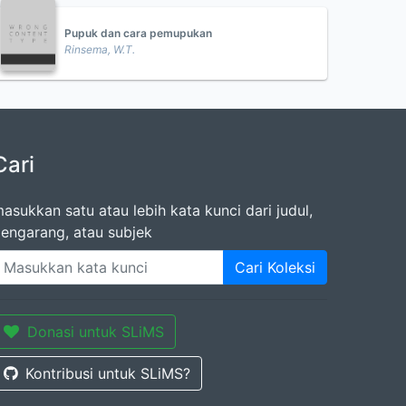
Pupuk dan cara pemupukan
Rinsema, W.T.
Cari
asukkan satu atau lebih kata kunci dari judul,
engarang, atau subjek
Cari Koleksi
Donasi untuk SLiMS
Kontribusi untuk SLiMS?