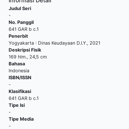
Informasi Detail
Judul Seri
-
No. Panggil
641 GAR b c.1
Penerbit
Yogyakarta
:
Dinas Keudayaan D.I.Y
.,
2021
Deskripsi Fisik
169 hlm., 24,5 cm
Bahasa
Indonesia
ISBN/ISSN
-
Klasifikasi
641 GAR b c.1
Tipe Isi
-
Tipe Media
-