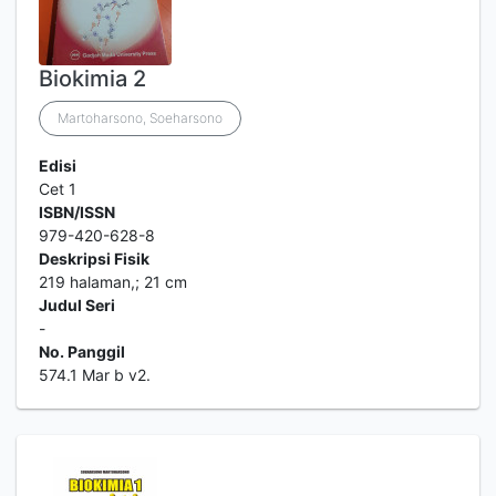
Biokimia 2
Martoharsono, Soeharsono
Edisi
Cet 1
ISBN/ISSN
979-420-628-8
Deskripsi Fisik
219 halaman,; 21 cm
Judul Seri
-
No. Panggil
574.1 Mar b v2.