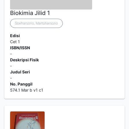
Biokimia Jilid 1
Soeharsono, Martoharsono
Edisi
Cet 1
ISBN/ISSN
-
Deskripsi Fisik
-
Judul Seri
-
No. Panggil
574.1 Mar b v1 c1