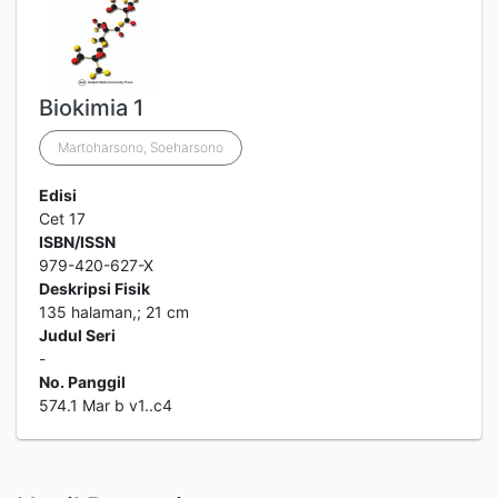
Biokimia 1
Martoharsono, Soeharsono
Edisi
Cet 17
ISBN/ISSN
979-420-627-X
Deskripsi Fisik
135 halaman,; 21 cm
Judul Seri
-
No. Panggil
574.1 Mar b v1..c4